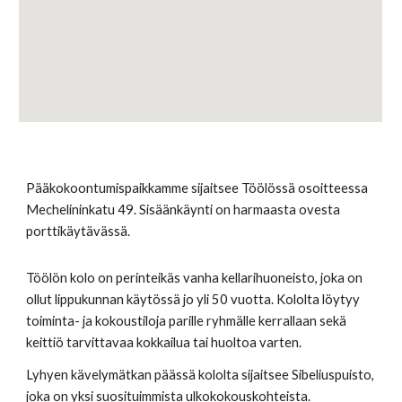
Pääkokoontumispaikkamme sijaitsee Töölössä osoitteessa 
Mechelininkatu 49. Sisäänkäynti on harmaasta ovesta 
porttikäytävässä.
Töölön kolo on perinteikäs vanha kellarihuoneisto, joka on 
ollut lippukunnan käytössä jo yli 50 vuotta. Kololta löytyy 
toiminta- ja kokoustiloja parille ryhmälle kerrallaan sekä 
keittiö tarvittavaa kokkailua tai huoltoa varten.
Lyhyen kävelymätkan päässä kololta sijaitsee Sibeliuspuisto, 
joka on yksi suosituimmista ulkokokouskohteista.