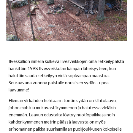
Ilveskallion nimellä kulkeva Ilvesveikkojen oma retkeilypalsta
hankittiin 1998 Ilvesveikkolan kämpän läheisyyteen, kun
haluttiin saada retkeilyyn vielä sopivampaa maastoa.
Seuraavana vuonna palstalle nousi sen sydän - upea
laavumme!
Hieman yli kahden hehtaarin tontin sydän on kiintolaavu,
johon mahtuu mukavasti kymmenen ja halutessa vieläkin
enemmän. Laavun edustalta löytyy nuotiopaikka ja noin
kahdenkymmenen metrin päässä laavusta on myös
erinomainen paikka suurimmillaan puolijoukkueen kokoiselle